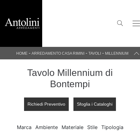
-
-
-
HOME
ARREDAMENTO CASA RIMINI
TAVOLI
MILLENNIUM
Tavolo Millennium di
Bontempi
Richiedi Preventivo
Sfoglia i Cataloghi
Marca
Ambiente
Materiale
Stile
Tipologia