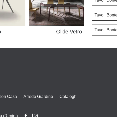
Tavoli Bont
Tavoli Bont
Tavoli Bon
o
Glide Vetro
sori Casa
Arredo Giardino
Cataloghi
a (Rimini)