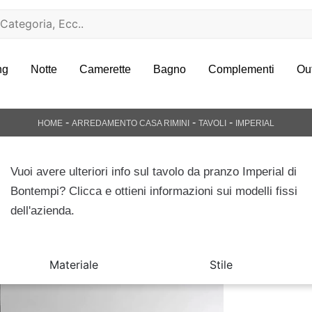
ng
Notte
Camerette
Bagno
Complementi
Ou
-
-
-
HOME
ARREDAMENTO CASA RIMINI
TAVOLI
IMPERIAL
Vuoi avere ulteriori info sul tavolo da pranzo Imperial di
Bontempi? Clicca e ottieni informazioni sui modelli fissi
dell'azienda.
Materiale
Stile