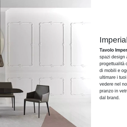
Imperia
Tavolo Imper
spazi design 
progettualità 
di mobili e og
ultimare i tuo
vedere nel no
pranzo in vet
dal brand.