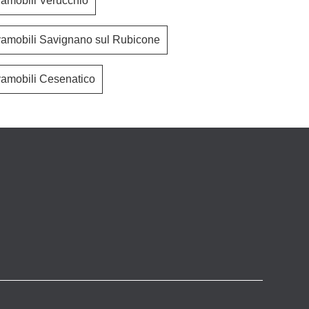
vamobili Verucchio
vamobili Savignano sul Rubicone
vamobili Cesenatico
30mm ad Albero
Air Angola