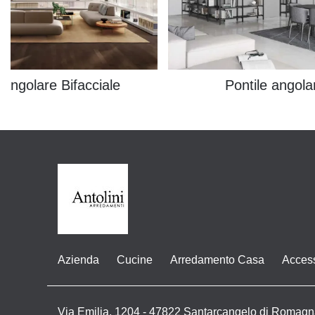
 Angolare Bifacciale
Pontile angola
Azienda
Cucine
Arredamento Casa
Acces
Via Emilia, 1204 - 47822 Santarcangelo di Romagn