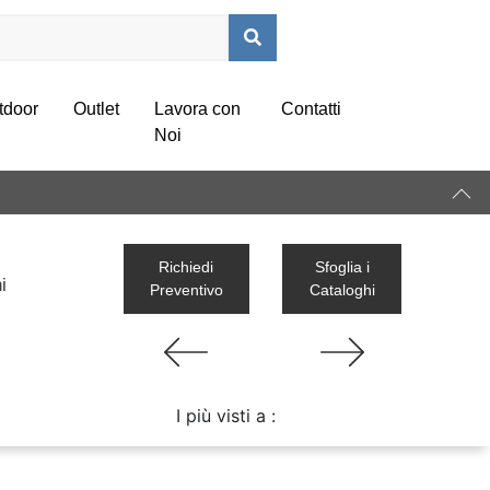
tdoor
Outlet
Lavora con
Contatti
Noi
Richiedi
Sfoglia i
i
Preventivo
Cataloghi
a
I più visti a :