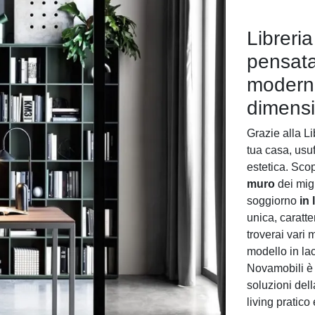
Libreri
pensata
moderne
dimensi
Grazie alla Li
tua casa, usu
estetica. Sco
muro
dei mig
soggiorno
in
unica, caratte
troverai vari 
modello in la
Novamobili è i
soluzioni dell
living pratico