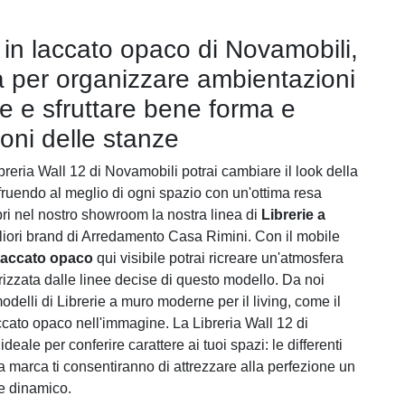
a in laccato opaco di Novamobili,
 per organizzare ambientazioni
 e sfruttare bene forma e
oni delle stanze
breria Wall 12 di Novamobili potrai cambiare il look della
fruendo al meglio di ogni spazio con un'ottima resa
pri nel nostro showroom la nostra linea di
Librerie a
liori brand di Arredamento Casa Rimini. Con il mobile
 laccato opaco
qui visibile potrai ricreare un'atmosfera
rizzata dalle linee decise di questo modello. Da noi
modelli di Librerie a muro moderne per il living, come il
ccato opaco nell'immagine. La Libreria Wall 12 di
deale per conferire carattere ai tuoi spazi: le differenti
a marca ti consentiranno di attrezzare alla perfezione un
 e dinamico.