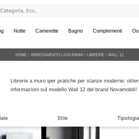
ng
Notte
Camerette
Bagno
Complementi
Ou
-
-
-
HOME
ARREDAMENTO CASA RIMINI
LIBRERIE
WALL 12
Librerie a muro iper pratiche per stanze moderne: ottien
informazioni sul modello Wall 12 del brand Novamobili!
iale
Stile
Tipologi