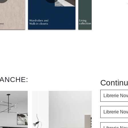
 ANCHE:
Continu
Librerie No
Librerie No