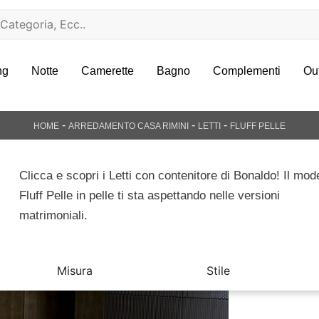
ng
Notte
Camerette
Bagno
Complementi
Ou
-
-
-
HOME
ARREDAMENTO CASA RIMINI
LETTI
FLUFF PELLE
Clicca e scopri i Letti con contenitore di Bonaldo! Il mod
Fluff Pelle in pelle ti sta aspettando nelle versioni
matrimoniali.
Misura
Stile