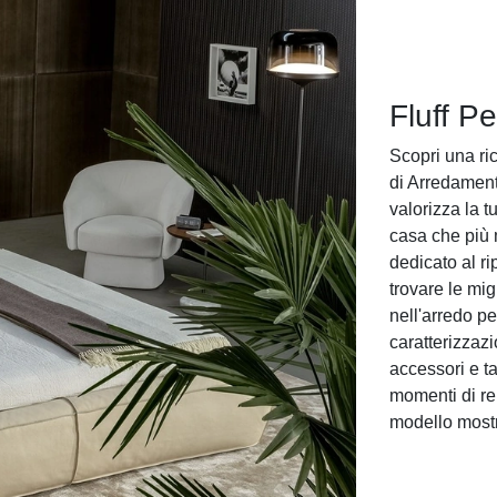
Fluff Pe
Scopri una ri
di Arredament
valorizza la t
casa che più m
dedicato al ri
trovare le mig
nell'arredo pe
caratterizzaz
accessori e tan
momenti di rel
modello mostra