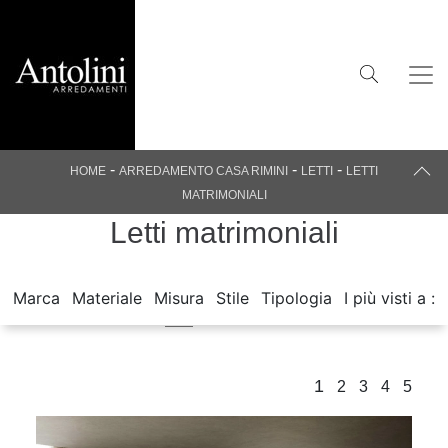
-
-
-
HOME
ARREDAMENTO CASA RIMINI
LETTI
LETTI
MATRIMONIALI
Letti matrimoniali
Marca
Materiale
Misura
Stile
Tipologia
I più visti a :
1
2
3
4
5