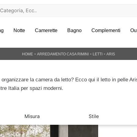
ng
Notte
Camerette
Bagno
Complementi
Ou
-
-
-
HOME
ARREDAMENTO CASA RIMINI
LETTI
ARIS
 organizzare la camera da letto? Ecco qui il letto in pelle Ari
itre Italia per spazi moderni.
Misura
Stile