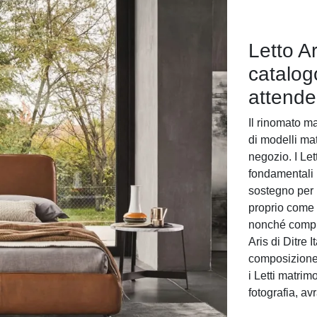
Letto Ar
catalogo
attende
Il rinomato m
di modelli matr
negozio. I Let
fondamentali p
sostegno per 
proprio come 
nonché comple
Aris di Ditre 
composizione 
i Letti matrimo
fotografia, av