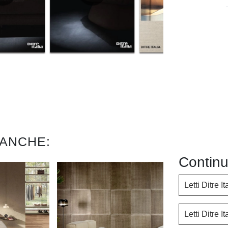
 ANCHE:
Continu
Letti Ditre I
Letti Ditre I