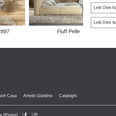
Letti Ditre I
Letti Ditre I
2897
Fluff Pelle
sori Casa
Arredo Giardino
Cataloghi
a (Rimini)