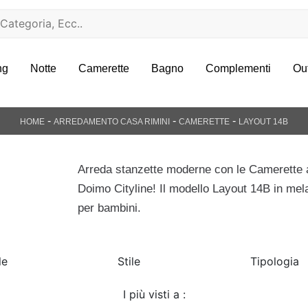
ng
Notte
Camerette
Bagno
Complementi
Ou
-
-
-
HOME
ARREDAMENTO CASA RIMINI
CAMERETTE
LAYOUT 14B
i
Arreda stanzette moderne con le Camerette 
Doimo Cityline! Il modello Layout 14B in mel
per bambini.
le
Stile
Tipologia
I più visti a :