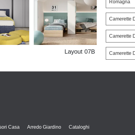
Romagna
Camerette D
Camerette 
Layout 07B
Camerette D
sori Casa
Arredo Giardino
Cataloghi