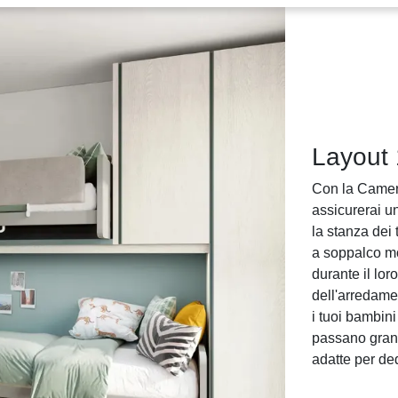
Layout
Con la Camere
assicurerai u
la stanza dei
a soppalco mo
durante il lor
dell'arredame
i tuoi bambin
passano gran 
adatte per ded