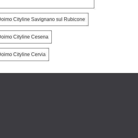
oimo Cityline Savignano sul Rubicone
Doimo Cityline Cesena
Castello Nuk
Layo
oimo Cityline Cervia