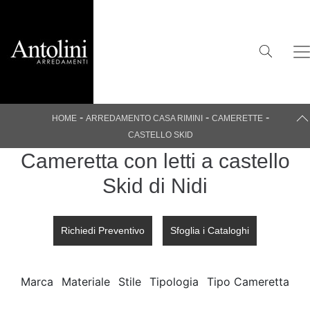
-
-
-
HOME
ARREDAMENTO CASA RIMINI
CAMERETTE
CASTELLO SKID
Cameretta con letti a castello
Skid di Nidi
Richiedi Preventivo
Sfoglia i Cataloghi
Marca
Materiale
Stile
Tipologia
Tipo Cameretta