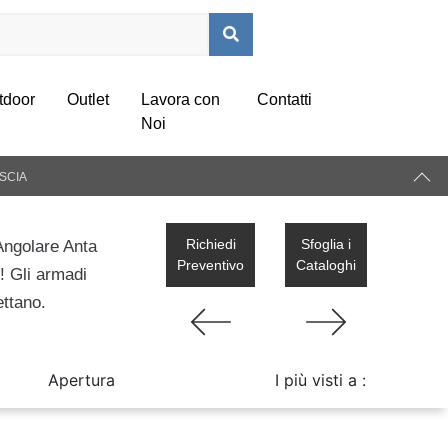
tdoor
Outlet
Lavora con
Contatti
Noi
SCIA
Richiedi
Sfoglia i
Angolare Anta
Preventivo
Cataloghi
! Gli armadi
ettano.
Apertura
I più visti a :