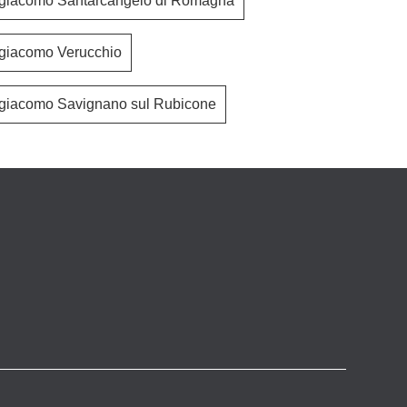
giacomo Santarcangelo di Romagna
giacomo Verucchio
giacomo Savignano sul Rubicone
Ala Loto Natura
Cut