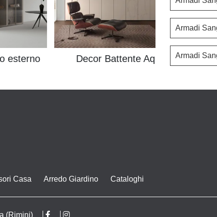
Armadi San
Armadi San
Armadi San
o esterno
Decor Battente Aquilone
sori Casa
Arredo Giardino
Cataloghi
a (Rimini)