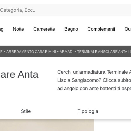
ng
Notte
Camerette
Bagno
Complementi
Ou
-
-
-
E
ARREDAMENTO CASA RIMINI
ARMADI
TERMINALE ANGOLARE ANTA LI
are Anta
Cerchi un'armadiatura Terminale 
Liscia Sangiacomo? Clicca subito
ad angolo con ante battenti ti asp
Stile
Tipologia