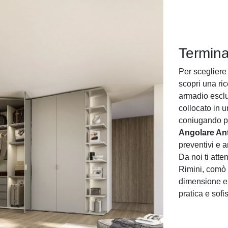
Termina
Per scegliere 
scopri una ri
armadio esclu
collocato in 
coniugando pe
Angolare An
preventivi e 
Da noi ti att
Rimini, comò 
dimensione e 
pratica e sofis