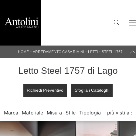
-
-
-
HOME
ARREDAMENTO CASA RIMINI
LETTI
STEEL 1757
Letto Steel 1757 di Lago
Richiedi Preventivo
Sfoglia i Cataloghi
Marca
Materiale
Misura
Stile
Tipologia
I più visti a :