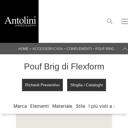
-
-
-
HOME
ACCESSORI CASA
COMPLEMENTI
POUF BRIG
Pouf Brig di Flexform
Richiedi Preventivo
Sfoglia i Cataloghi
Marca
Elementi
Materiale
Stile
I più visti a :