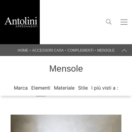
-
-
-
HOME
ACCESSORI CASA
COMPLEMENTI
MENSOLE
Mensole
Marca
Elementi
Materiale
Stile
I più visti a :