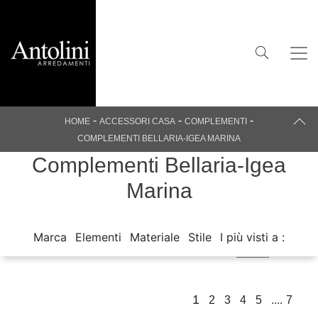
-
-
-
HOME
ACCESSORI CASA
COMPLEMENTI
COMPLEMENTI BELLARIA-IGEA MARINA
Complementi Bellaria-Igea
Marina
Marca
Elementi
Materiale
Stile
I più visti a :
1
....
2
3
4
5
7