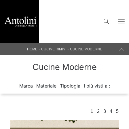
-
-
HOME
CUCINE RIMINI
CUCINE MODERNE
Cucine Moderne
Marca
Materiale
Tipologia
I più visti a :
1
2
3
4
5