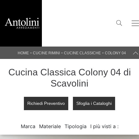
-
-
-
HOME
CUCINE RIMINI
CUCINE CLASSICHE
COLONY 04
Cucina Classica Colony 04 di
Scavolini
Richiedi Preventivo
Sfoglia i Cataloghi
Marca
Materiale
Tipologia
I più visti a :