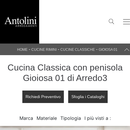
-
-
-
HOME
CUCINE RIMINI
CUCINE CLASSICHE
GIOIOSA 01
Cucina Classica con penisola
Gioiosa 01 di Arredo3
Richiedi Preventivo
Sfoglia i Cataloghi
Marca
Materiale
Tipologia
I più visti a :