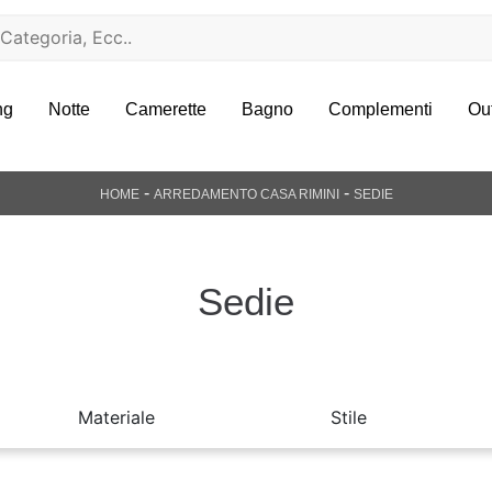
ng
Notte
Camerette
Bagno
Complementi
Ou
-
-
HOME
ARREDAMENTO CASA RIMINI
SEDIE
Sedie
Materiale
Stile