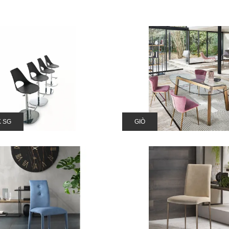
 SG
GIÒ