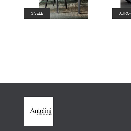
GISELE
AURO