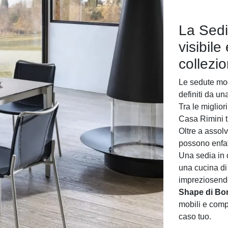
La Sedi
visibile
collezi
Le sedute mod
definiti da un
Tra le miglio
Casa Rimini t
Oltre a assol
possono enfat
Una sedia in 
una cucina di 
impreziosendo
Shape di Bo
mobili e compl
caso tuo.