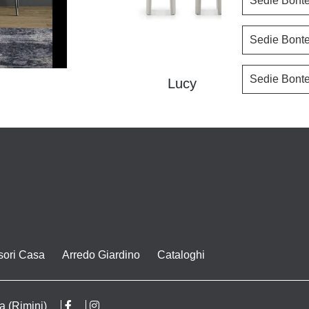
Sedie Bont
Sedie Bont
Sedie Bont
Lucy
sori Casa
Arredo Giardino
Cataloghi
a (Rimini)