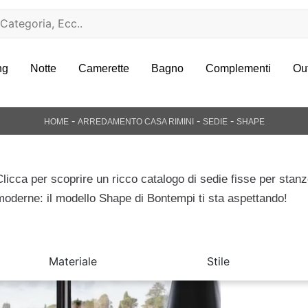
ng
Notte
Camerette
Bagno
Complementi
Ou
-
-
-
HOME
ARREDAMENTO CASA RIMINI
SEDIE
SHAPE
Clicca per scoprire un ricco catalogo di sedie fisse per stan
moderne: il modello Shape di Bontempi ti sta aspettando!
Materiale
Stile