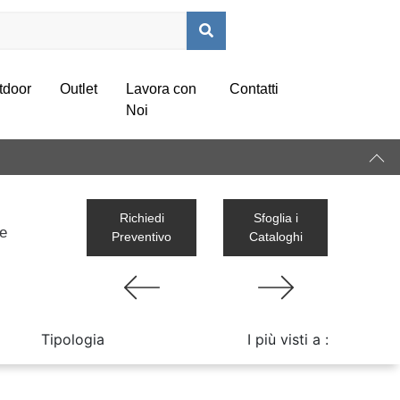
tdoor
Outlet
Lavora con
Contatti
Noi
Richiedi
Sfoglia i
ze
Preventivo
Cataloghi
Tipologia
I più visti a :