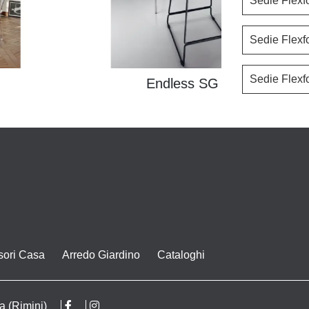
Sedie Flex
Sedie Flexf
Sedie Flexf
Endless SG
sori Casa
Arredo Giardino
Cataloghi
a (Rimini)