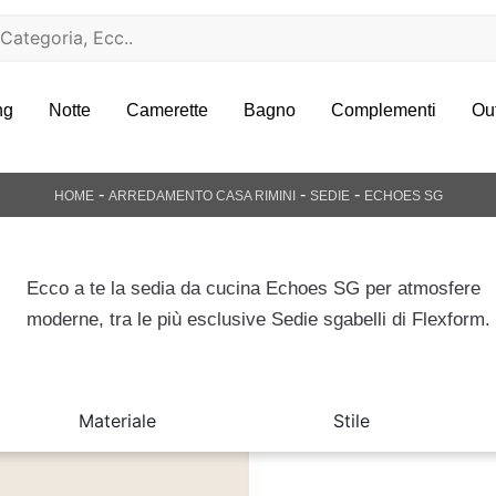
ng
Notte
Camerette
Bagno
Complementi
Ou
-
-
-
HOME
ARREDAMENTO CASA RIMINI
SEDIE
ECHOES SG
Ecco a te la sedia da cucina Echoes SG per atmosfere
moderne, tra le più esclusive Sedie sgabelli di Flexform.
Materiale
Stile