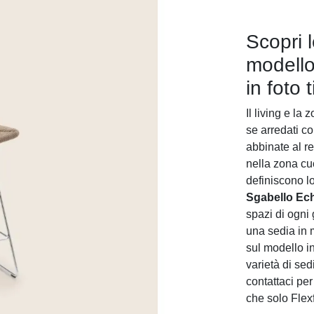
Scopri 
modello
in foto 
Il living e la
se arredati c
abbinate al re
nella zona cu
definiscono lo
Sgabello Ech
spazi di ogni
una sedia in m
sul modello i
varietà di sed
contattaci per
che solo Flex