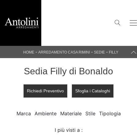
-
-
-
HOME
ARREDAMENTO CASA RIMINI
SEDIE
FILLY
Sedia Filly di Bonaldo
Richiedi Preventivo
Sfoglia i Cataloghi
Marca
Ambiente
Materiale
Stile
Tipologia
I più visti a :