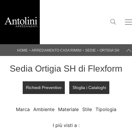
-
-
-
HOME
ARREDAMENTO CASA RIMINI
SEDIE
ORTIGIA SH
Sedia Ortigia SH di Flexform
Richiedi Preventivo
Sfoglia i Cataloghi
Marca
Ambiente
Materiale
Stile
Tipologia
I più visti a :