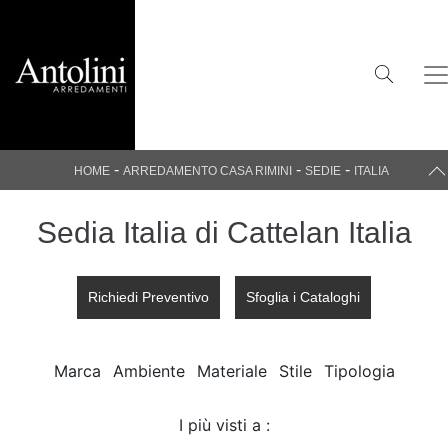
-
-
-
HOME
ARREDAMENTO CASA RIMINI
SEDIE
ITALIA
Sedia Italia di Cattelan Italia
Richiedi Preventivo
Sfoglia i Cataloghi
Marca
Ambiente
Materiale
Stile
Tipologia
I più visti a :