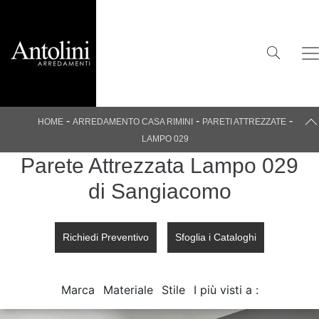
-
-
-
HOME
ARREDAMENTO CASA RIMINI
PARETI ATTREZZATE
LAMPO 029
Parete Attrezzata Lampo 029
di Sangiacomo
Richiedi Preventivo
Sfoglia i Cataloghi
Marca
Materiale
Stile
I più visti a :