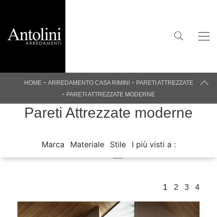
-
-
HOME
ARREDAMENTO CASA RIMINI
PARETI ATTREZZATE
-
PARETI ATTREZZATE MODERNE
Pareti Attrezzate moderne
Marca
Materiale
Stile
I più visti a :
1
2
3
4