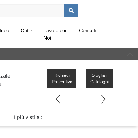
tdoor
Outlet
Lavora con
Contatti
Noi
Richiedi
Sfoglia i
zzate
Preventivo
Cataloghi
di
I più visti a :