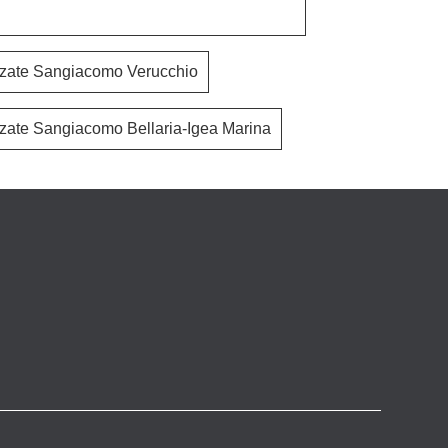
ezzate Sangiacomo Verucchio
Lampo Riquadri 033
Dom
ezzate Sangiacomo Bellaria-Igea Marina