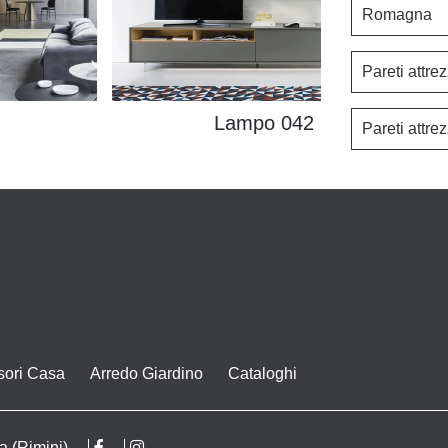
Romagna
Pareti attr
Lampo 042
Pareti attr
sori Casa
Arredo Giardino
Cataloghi
a (Rimini)