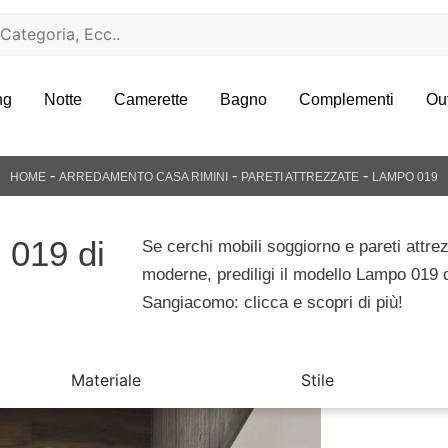
ng
Notte
Camerette
Bagno
Complementi
Ou
-
-
-
HOME
ARREDAMENTO CASA RIMINI
PARETI ATTREZZATE
LAMPO 019
 019 di
Se cerchi mobili soggiorno e pareti attre
moderne, prediligi il modello Lampo 019 
Sangiacomo: clicca e scopri di più!
Materiale
Stile