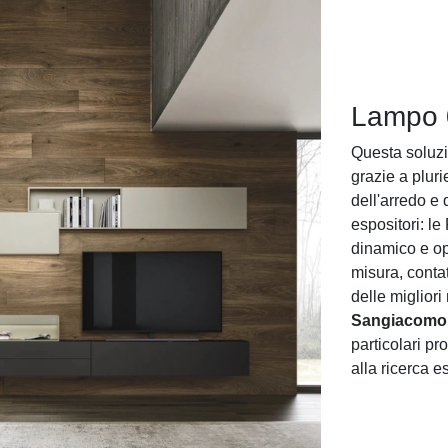
Lampo 
Questa soluzi
grazie a plu
dell'arredo e 
espositori: le
dinamico e op
misura, conta
delle miglior
Sangiacomo
particolari pr
alla ricerca es