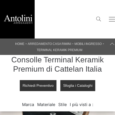
-
-
-
HOME
ARREDAMENTO CASA RIMINI
MOBILI INGRESSO
TERMINAL KERAMIK PREMIUM
Consolle Terminal Keramik
Premium di Cattelan Italia
Richiedi Preventivo
Sfoglia i Cataloghi
Marca
Materiale
Stile
I più visti a :