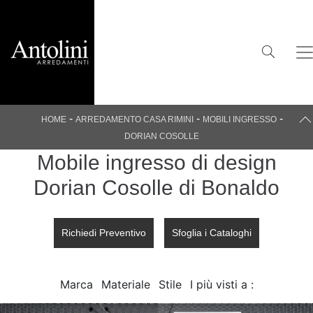
-
-
-
HOME
ARREDAMENTO CASA RIMINI
MOBILI INGRESSO
DORIAN COSOLLE
Mobile ingresso di design
Dorian Cosolle di Bonaldo
Richiedi Preventivo
Sfoglia i Cataloghi
Marca
Materiale
Stile
I più visti a :