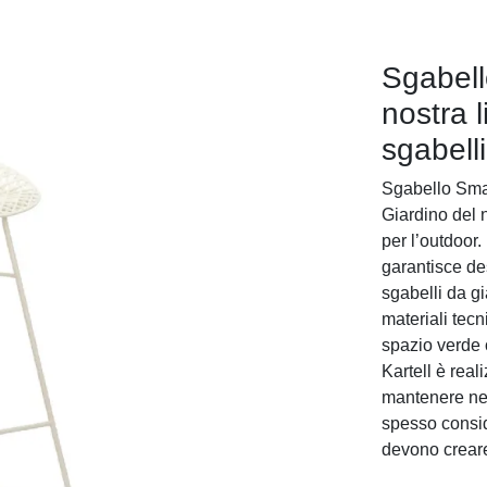
Sgabello
nostra 
sgabell
Sgabello Smatr
Giardino del 
per l’outdoor.
garantisce des
sgabelli da gi
materiali tecn
spazio verde 
Kartell è real
mantenere nel
spesso conside
devono creare