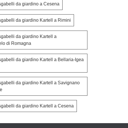
sgabelli da giardino a Cesena
Mood Barstool Outdoor
Alabam
gabelli da giardino Kartell a Rimini
gabelli da giardino Kartell a
elo di Romagna
gabelli da giardino Kartell a Bellaria-Igea
gabelli da giardino Kartell a Savignano
ne
gabelli da giardino Kartell a Cesena