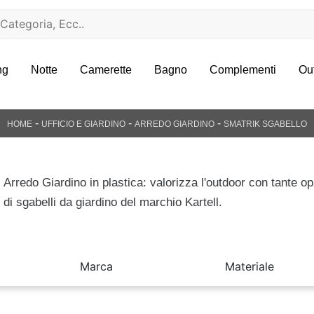
ng
Notte
Camerette
Bagno
Complementi
Ou
-
-
-
HOME
UFFICIO E GIARDINO
ARREDO GIARDINO
SMATRIK SGABELLO
Arredo Giardino in plastica: valorizza l'outdoor con tante op
di sgabelli da giardino del marchio Kartell.
Marca
Materiale