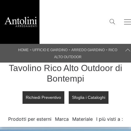
-
-
-
HOME
UFFICIO E GIARDINO
ARREDO GIARDINO
RICO
ALTO OUTDOOR
Tavolino Rico Alto Outdoor di
Bontempi
Richiedi Preventivo
Sfoglia i Cataloghi
Prodotti per esterni
Marca
Materiale
I più visti a :