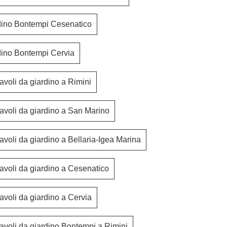
dino Bontempi Cesenatico
dino Bontempi Cervia
avoli da giardino a Rimini
tavoli da giardino a San Marino
avoli da giardino a Bellaria-Igea Marina
avoli da giardino a Cesenatico
avoli da giardino a Cervia
Inout Poltroncina in alluminio
Finn Tav
tavoli da giardino Bontempi a Rimini