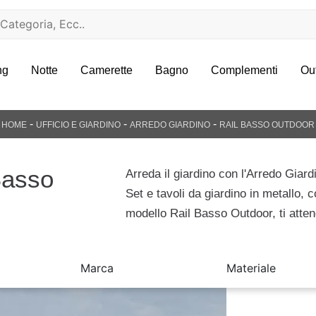
ng
Notte
Camerette
Bagno
Complementi
Ou
-
-
-
HOME
UFFICIO E GIARDINO
ARREDO GIARDINO
RAIL BASSO OUTDOOR
Basso
Arreda il giardino con l'Arredo Giar
Set e tavoli da giardino in metallo, c
modello Rail Basso Outdoor, ti atte
Marca
Materiale