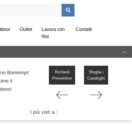
tdoor
Outlet
Lavora con
Contatti
Noi
Richiedi
Sfoglia i
dino Bontempi!
Preventivo
Cataloghi
ome il
ndono!
I più visti a :