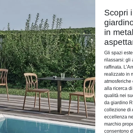
Scopri i
giardin
in metal
aspett
Gli spazi est
rilassarsi: g
raffinata. L’
realizzato in 
atmosferiche 
alla ricerca d
qualità nei su
da giardino R
collezione di
eccellenza nel
marchio propo
consentono di