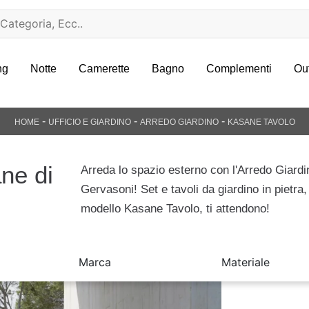
ng
Notte
Camerette
Bagno
Complementi
Ou
-
-
-
HOME
UFFICIO E GIARDINO
ARREDO GIARDINO
KASANE TAVOLO
ane di
Arreda lo spazio esterno con l'Arredo Giardi
Gervasoni! Set e tavoli da giardino in pietra,
modello Kasane Tavolo, ti attendono!
Marca
Materiale