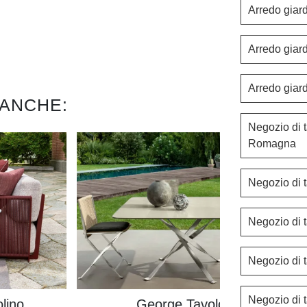
Arredo giar
Arredo giar
Arredo giar
 ANCHE:
Negozio di t
Romagna
Negozio di t
Negozio di t
Negozio di t
Negozio di 
lino
George Tavolo