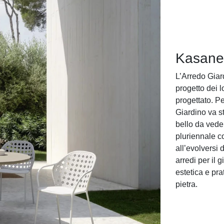
Kasane
L’Arredo Giar
progetto dei l
progettato. Pe
Giardino va st
bello da vede
pluriennale 
all’evolversi 
arredi per il
estetica e pra
pietra.