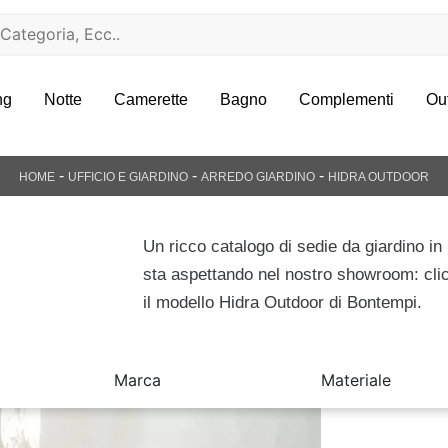
ng
Notte
Camerette
Bagno
Complementi
Ou
-
-
-
HOME
UFFICIO E GIARDINO
ARREDO GIARDINO
HIDRA OUTDOOR
Un ricco catalogo di sedie da giardino in p
sta aspettando nel nostro showroom: cli
il modello Hidra Outdoor di Bontempi.
Marca
Materiale