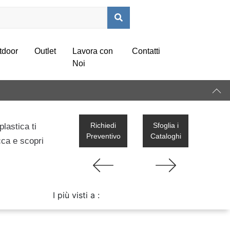
tdoor
Outlet
Lavora con
Contatti
Noi
Richiedi
Sfoglia i
lastica ti
Preventivo
Cataloghi
cca e scopri
I più visti a :