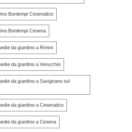
dino Bontempi Cesenatico
dino Bontempi Cesena
sedie da giardino a Rimini
sedie da giardino a Verucchio
sedie da giardino a Savignano sul
sedie da giardino a Cesenatico
Echoes Outdoor Sedia
Smatrik O
sedie da giardino a Cesena