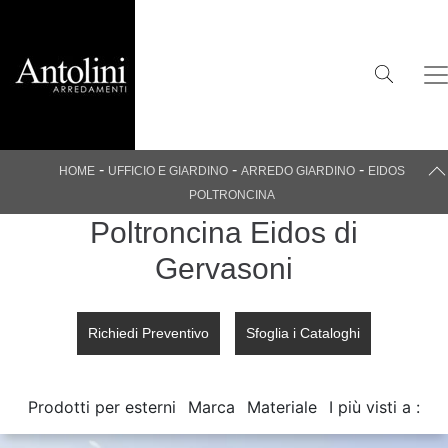
-
-
-
HOME
UFFICIO E GIARDINO
ARREDO GIARDINO
EIDOS
POLTRONCINA
Poltroncina Eidos di
Gervasoni
Richiedi Preventivo
Sfoglia i Cataloghi
Prodotti per esterni
Marca
Materiale
I più visti a :