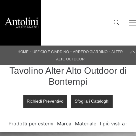
-
-
-
HOME
UFFICIO E GIARDINO
ARREDO GIARDINO
ALTER
ALTO OUTDOOR
Tavolino Alter Alto Outdoor di
Bontempi
Richiedi Preventivo
Sfoglia i Cataloghi
Prodotti per esterni
Marca
Materiale
I più visti a :