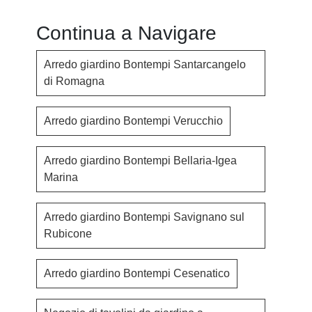
Continua a Navigare
Arredo giardino Bontempi Santarcangelo
di Romagna
Arredo giardino Bontempi Verucchio
Arredo giardino Bontempi Bellaria-Igea
Marina
Arredo giardino Bontempi Savignano sul
Rubicone
Arredo giardino Bontempi Cesenatico