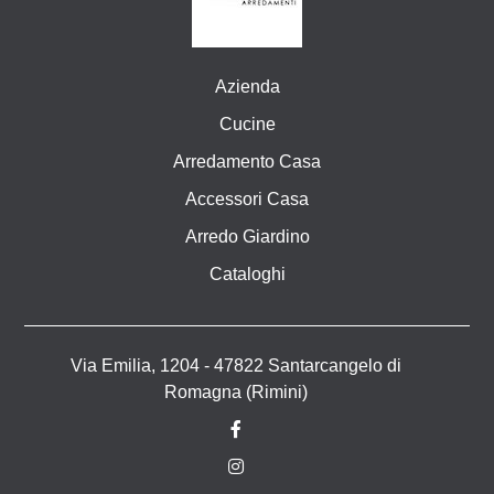
Azienda
Cucine
Arredamento Casa
Accessori Casa
Arredo Giardino
Cataloghi
Via Emilia, 1204 - 47822 Santarcangelo di
Romagna (Rimini)