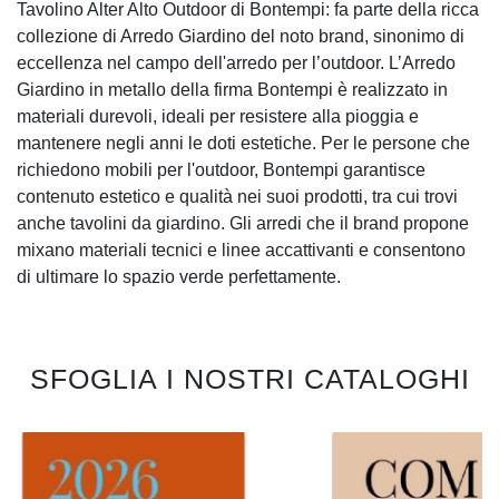
Tavolino Alter Alto Outdoor di Bontempi: fa parte della ricca
collezione di Arredo Giardino del noto brand, sinonimo di
eccellenza nel campo dell'arredo per l’outdoor. L’Arredo
Giardino in metallo della firma Bontempi è realizzato in
materiali durevoli, ideali per resistere alla pioggia e
mantenere negli anni le doti estetiche. Per le persone che
richiedono mobili per l'outdoor, Bontempi garantisce
contenuto estetico e qualità nei suoi prodotti, tra cui trovi
anche tavolini da giardino. Gli arredi che il brand propone
mixano materiali tecnici e linee accattivanti e consentono
di ultimare lo spazio verde perfettamente.
SFOGLIA I NOSTRI CATALOGHI