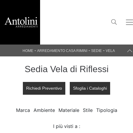
-
-
-
HOME
ARREDAMENTO CASA RIMINI
SEDIE
VELA
Sedia Vela di Riflessi
Richiedi Preventivo
Sfoglia i Cataloghi
Marca
Ambiente
Materiale
Stile
Tipologia
I più visti a :