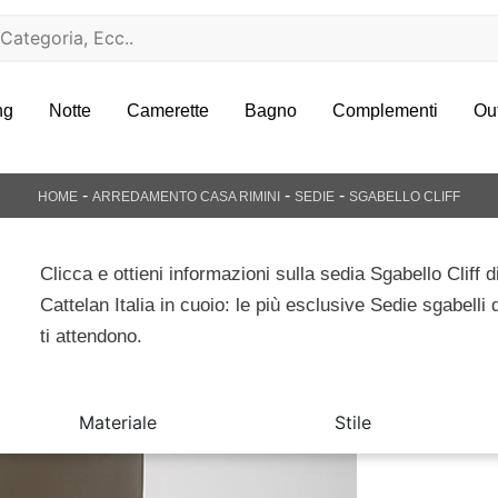
ng
Notte
Camerette
Bagno
Complementi
Ou
-
-
-
HOME
ARREDAMENTO CASA RIMINI
SEDIE
SGABELLO CLIFF
Clicca e ottieni informazioni sulla sedia Sgabello Cliff d
Cattelan Italia in cuoio: le più esclusive Sedie sgabelli
ti attendono.
Materiale
Stile