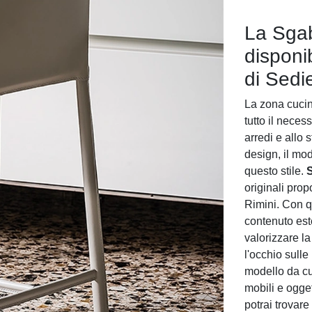
La Sgabe
disponib
di Sedi
La zona cucin
tutto il neces
arredi e allo 
design, il mod
questo stile.
S
originali pro
Rimini. Con 
contenuto este
valorizzare la
l'occhio sulle
modello da cu
mobili e ogget
potrai trovare