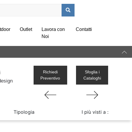
tdoor
Outlet
Lavora con
Contatti
Noi
Richiedi
Sfoglia i
i
Preventivo
Cataloghi
 design
Tipologia
I più visti a :