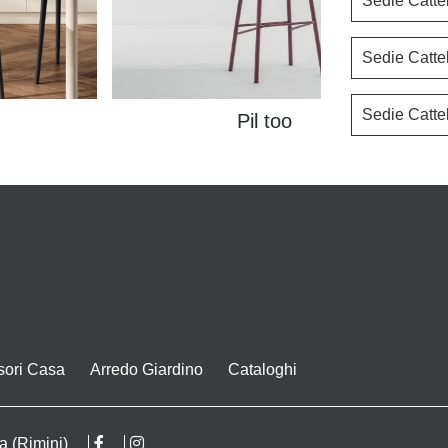
Sedie Cattel
Sedie Cattel
Sedie Catte
Pil too
sori Casa
Arredo Giardino
Cataloghi
a (Rimini)