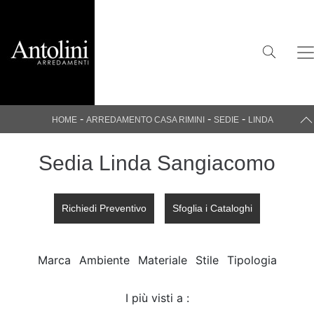
-
-
-
HOME
ARREDAMENTO CASA RIMINI
SEDIE
LINDA
Sedia Linda Sangiacomo
Richiedi Preventivo
Sfoglia i Cataloghi
Marca
Ambiente
Materiale
Stile
Tipologia
I più visti a :