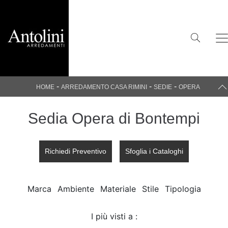
-
-
-
HOME
ARREDAMENTO CASA RIMINI
SEDIE
OPERA
Sedia Opera di Bontempi
Richiedi Preventivo
Sfoglia i Cataloghi
Marca
Ambiente
Materiale
Stile
Tipologia
I più visti a :