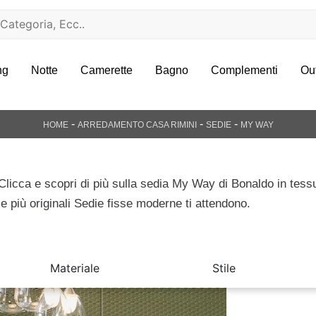
ng
Notte
Camerette
Bagno
Complementi
Ou
-
-
-
HOME
ARREDAMENTO CASA RIMINI
SEDIE
MY WAY
Clicca e scopri di più sulla sedia My Way di Bonaldo in tess
le più originali Sedie fisse moderne ti attendono.
Materiale
Stile