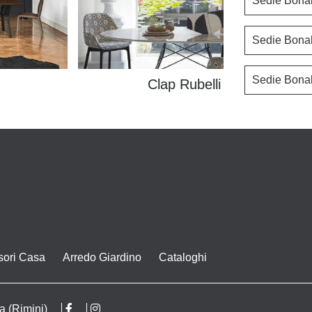
Sedie Bona
Sedie Bona
Sedie Bona
Clap Rubelli
sori Casa
Arredo Giardino
Cataloghi
a (Rimini)