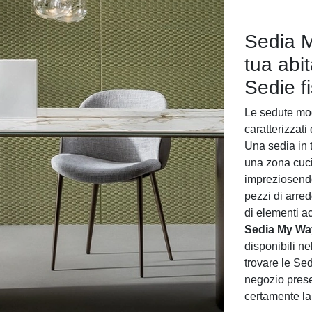
Sedia M
tua abi
Sedie f
Le sedute mod
caratterizzati 
Una sedia in 
una zona cuci
impreziosendo
pezzi di arre
di elementi ac
Sedia My Wa
disponibili n
trovare le Se
negozio prese
certamente la