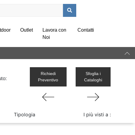
tdoor
Outlet
Lavora con
Contatti
Noi
Richiedi
Sfoglia i
uto:
Preventivo
Cataloghi
Tipologia
I più visti a :