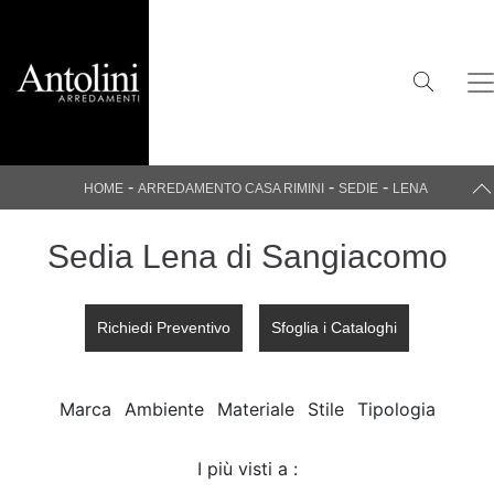
-
-
-
HOME
ARREDAMENTO CASA RIMINI
SEDIE
LENA
Sedia Lena di Sangiacomo
Richiedi Preventivo
Sfoglia i Cataloghi
Marca
Ambiente
Materiale
Stile
Tipologia
I più visti a :