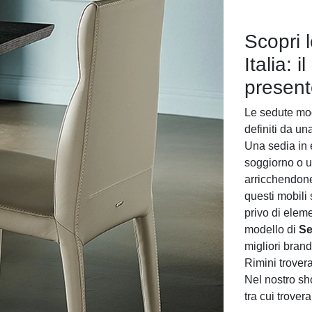
Scopri 
Italia:
present
Le sedute mod
definiti da un
Una sedia in 
soggiorno o u
arricchendone 
questi mobili
privo di eleme
modello di
Se
migliori bran
Rimini trover
Nel nostro sh
tra cui trover