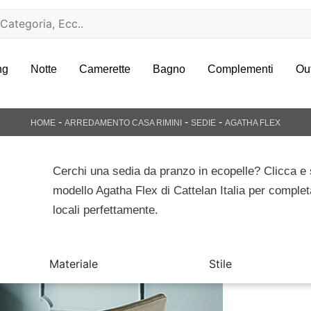
ng
Notte
Camerette
Bagno
Complementi
Ou
-
-
-
HOME
ARREDAMENTO CASA RIMINI
SEDIE
AGATHA FLEX
Cerchi una sedia da pranzo in ecopelle? Clicca e s
modello Agatha Flex di Cattelan Italia per completa
locali perfettamente.
Materiale
Stile