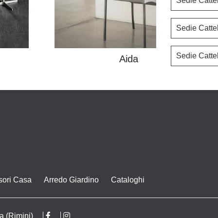
Sedie Catte
Sedie Cattel
Sedie Catte
Aida
sori Casa
Arredo Giardino
Cataloghi
a (Rimini)