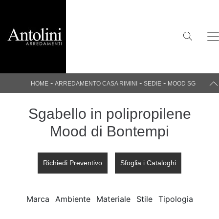
-
-
-
HOME
ARREDAMENTO CASA RIMINI
SEDIE
MOOD SG
Sgabello in polipropilene
Mood di Bontempi
Richiedi Preventivo
Sfoglia i Cataloghi
Marca
Ambiente
Materiale
Stile
Tipologia