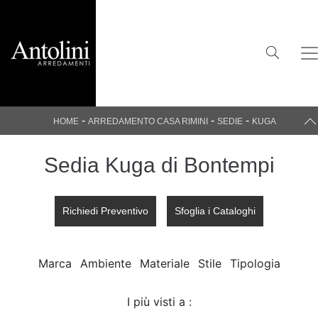
-
-
-
HOME
ARREDAMENTO CASA RIMINI
SEDIE
KUGA
Sedia Kuga di Bontempi
Richiedi Preventivo
Sfoglia i Cataloghi
Marca
Ambiente
Materiale
Stile
Tipologia
I più visti a :