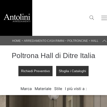
-
-
-
HOME
ARREDAMENTO CASA RIMINI
POLTRONCINE
HALL
Poltrona Hall di Ditre Italia
Richiedi Preventivo
Sfoglia i Cataloghi
Marca
Materiale
Stile
I più visti a :