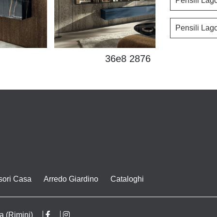
Pensili Lag
Pensili La
36e8 2876
sori Casa
Arredo Giardino
Cataloghi
a (Rimini)