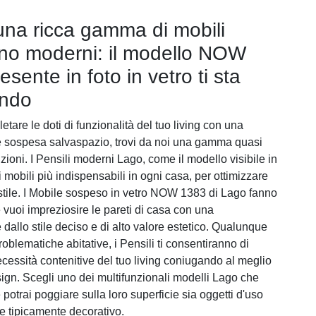
una ricca gamma di mobili
no moderni: il modello NOW
sente in foto in vetro ti sta
ando
tare le doti di funzionalità del tuo living con una
 sospesa salvaspazio, trovi da noi una gamma quasi
luzioni. I Pensili moderni Lago, come il modello visibile in
 i mobili più indispensabili in ogni casa, per ottimizzare
 stile. I Mobile sospeso in vetro NOW 1383 di Lago fanno
 vuoi impreziosire le pareti di casa con una
dallo stile deciso e di alto valore estetico. Qualunque
roblematiche abitative, i Pensili ti consentiranno di
ecessità contenitive del tuo living coniugando al meglio
sign. Scegli uno dei multifunzionali modelli Lago che
otrai poggiare sulla loro superficie sia oggetti d'uso
e tipicamente decorativo.