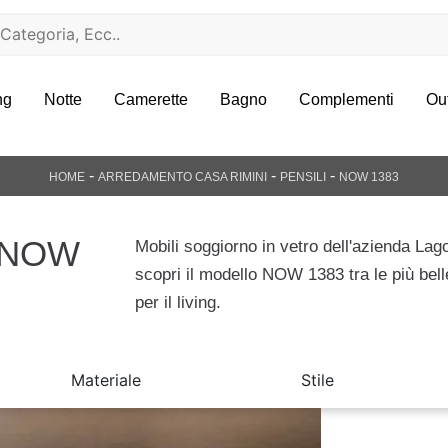
ng
Notte
Camerette
Bagno
Complementi
Ou
-
-
-
HOME
ARREDAMENTO CASA RIMINI
PENSILI
NOW 1383
o NOW
Mobili soggiorno in vetro dell'azienda Lago
scopri il modello NOW 1383 tra le più bell
per il living.
Materiale
Stile