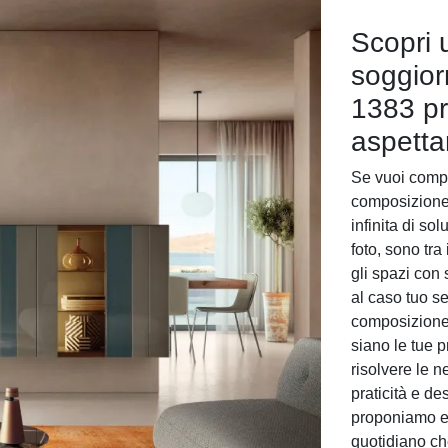
Scopri 
soggior
1383 pre
aspett
Se vuoi comple
composizione
infinita di so
foto, sono tra
gli spazi con
al caso tuo se
composizione 
siano le tue p
risolvere le n
praticità e de
proponiamo e p
quotidiano ch