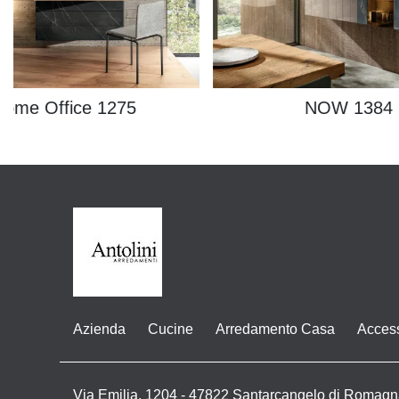
Home Office 1275
NOW 1384
Azienda
Cucine
Arredamento Casa
Acces
Via Emilia, 1204 - 47822 Santarcangelo di Romagn