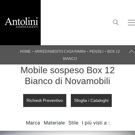
-
-
-
HOME
ARREDAMENTO CASA RIMINI
PENSILI
BOX 12
BIANCO
Mobile sospeso Box 12
Bianco di Novamobili
Richiedi Preventivo
Sfoglia i Cataloghi
Marca
Materiale
Stile
I più visti a :