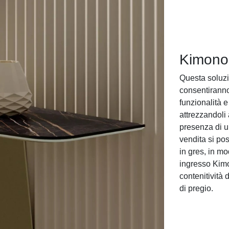
Kimono
Questa soluzio
consentiranno
funzionalità e
attrezzandoli
presenza di un
vendita si po
in gres, in m
ingresso Kimo
contenitività d
di pregio.