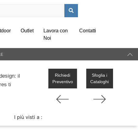
tdoor
Outlet
Lavora con
Contatti
Noi
LE
Richiedi
Sfoglia i
design: il
Preventivo
Cataloghi
es ti
I più visti a :