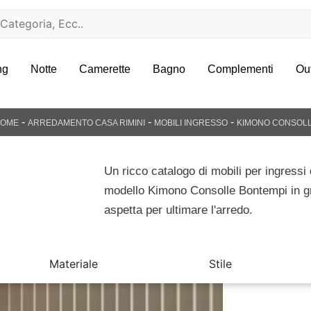
ng
Notte
Camerette
Bagno
Complementi
Ou
-
-
-
OME
ARREDAMENTO CASA RIMINI
MOBILI INGRESSO
KIMONO CONSOL
Un ricco catalogo di mobili per ingressi 
modello Kimono Consolle Bontempi in gr
aspetta per ultimare l'arredo.
Materiale
Stile