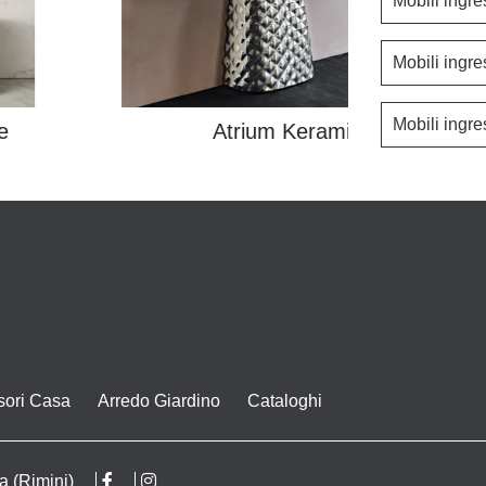
Mobili ingr
Mobili ingr
Mobili ingr
e
Atrium Keramik
sori Casa
Arredo Giardino
Cataloghi
a (Rimini)