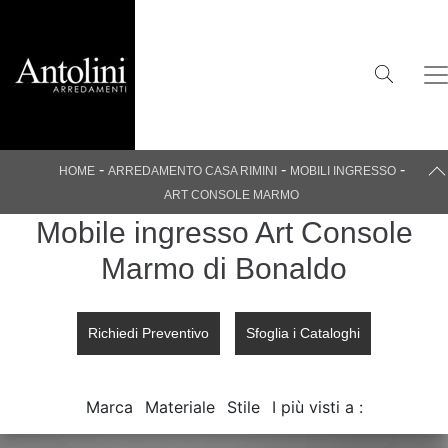
-
-
-
HOME
ARREDAMENTO CASA RIMINI
MOBILI INGRESSO
ART CONSOLE MARMO
Mobile ingresso Art Console
Marmo di Bonaldo
Richiedi Preventivo
Sfoglia i Cataloghi
Marca
Materiale
Stile
I più visti a :