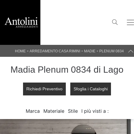
-
-
-
HOME
ARREDAMENTO CASA RIMINI
MADIE
PLENUM 0834
Madia Plenum 0834 di Lago
Richiedi Preventivo
Sfoglia i Cataloghi
Marca
Materiale
Stile
I più visti a :