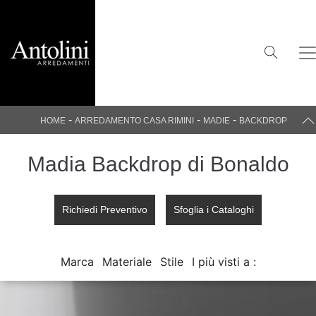
-
-
-
HOME
ARREDAMENTO CASA RIMINI
MADIE
BACKDROP
Madia Backdrop di Bonaldo
Richiedi Preventivo
Sfoglia i Cataloghi
Marca
Materiale
Stile
I più visti a :